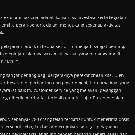
 ekonomi nasional adalah konsumsi, investasi, serta kegiatan
memiliki peran penting dalam mendukung segenap aktivitas
k.
 pelayanan publik di kedua sektor itu menjadi sangat penting.
do meninjau jalannya vaksinasi massal yang berlangsung di
31/3/2021).
g sangat penting bagi bergeraknya perekonomian kita. Oleh
besar-besaran di perbankan dan pasar modal, terutama bagi yang
arakat baik itu customer service yang melayani pelanggan
ang diberikan prioritas terlebih dahulu,” ujar Presiden dalam
sebut, sebanyak 780 orang telah terdaftar untuk menerima dosis
sin tersebut sebagian besar merupakan petugas pelayanan
ntens berinteraksi langsung dengan nasabah seperti teller dan