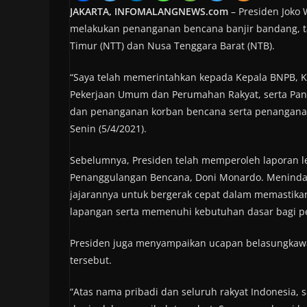
JAKARTA, INFOMALANGNEWS.com
– Presiden Joko 
melakukan penanganan bencana banjir bandang, ta
Timur (NTT) dan Nusa Tenggara Barat (NTB).
“Saya telah memerintahkan kepada Kepala BNPB, Ke
Pekerjaan Umum dan Perumahan Rakyat, serta Pang
dan penanganan korban bencana serta penanganan 
Senin (5/4/2021).
Sebelumnya, Presiden telah memperoleh laporan l
Penanggulangan Bencana, Doni Monardo. Menindakl
jajarannya untuk bergerak cepat dalam memastikan
lapangan serta memenuhi kebutuhan dasar bagi p
Presiden juga menyampaikan ucapan belasungkawa
tersebut.
“Atas nama pribadi dan seluruh rakyat Indonesia