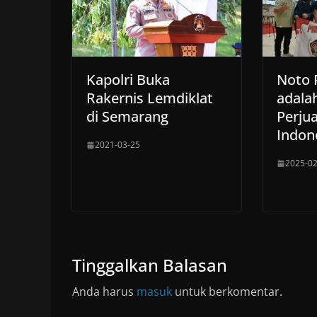
Kapolri Buka
Noto 
Rakernis Lemdiklat
adala
di Semarang
Perju
Indon
2021-03-25
2025-02
Tinggalkan Balasan
Anda harus
masuk
untuk berkomentar.