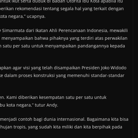
tuk ikut serta duduk di Badan Otorita Ibu Kota apabila itu
erikan rekomendasi tentang segala hal yang terkait dengan
ta negara,” ucapnya.
Simarmata dari Ikatan Ahli Perencanaan Indonesia, mewakili
n menyampaikan bahwa pihaknya yang terdiri atas perwakilan
tan satu per satu untuk menyampaikan pandangannya kepada
apkan agar visi yang telah disampaikan Presiden Joko Widodo
ke dalam proses konstruksi yang memenuhi standar-standar
en. Kami diberikan kesempatan satu per satu untuk
 kota negara,” tutur Andy.
menjadi contoh bagi dunia internasional. Bagaimana kita bisa
n tropis, yang sudah kita miliki dan kita berpihak pada