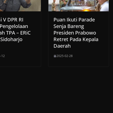
i V DPR RI
Puan Ikuti Parade
 Pengelolaan
Senja Bareng
h TPA – ERiC
Presiden Prabowo
 Sidoharjo
Retret Pada Kepala
Daerah
-12
2025-02-28