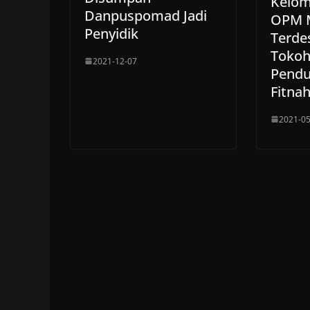
Kelom
Danpuspomad Jadi
OPM 
Penyidik
Terde
Toko
2021-12-07
Pendu
Fitna
2021-05