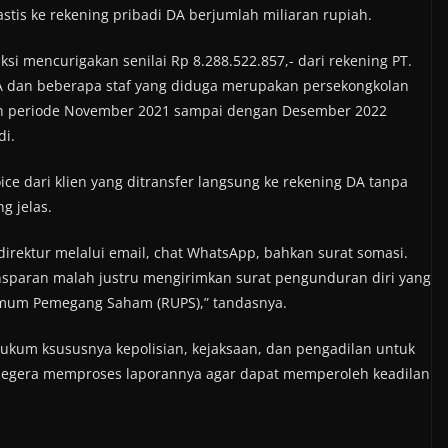
stis ke rekening pribadi DA berjumlah miliaran rupiah.
ksi mencurigakan senilai Rp 8.288.522.857,- dari rekening PT.
DA dan beberapa staf yang diduga merupakan persekongkolan
gan periode November 2021 sampai dengan Desember 2022
di.
ce dari klien yang ditransfer langsung ke rekening DA tanpa
g jelas.
rektur melalui email, chat WhatsApp, bahkan surat somasi.
sparan malah justru mengirimkan surat pengunduran diri yang
Umum Pemegang Saham (RUPS),” tandasnya.
hukum ksususnya kepolisian, kejaksaan, dan pengadilan untuk
n segera memproses laporannya agar dapat memperoleh keadilan