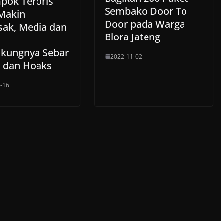
pok Teroris
Sembako Door To
Makin
Door pada Warga
sak, Media dan
Blora Jateng
h
kungnya Sebar
2022-11-02
h dan Hoaks
-16