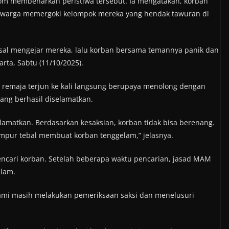
om membenarkan peristiwa tersebut. Ia mengatakan, korban
 warga memergoki kelompok mereka yang hendak tawuran di
kesal mengejar mereka, lalu korban bersama temannya panik dan
arta, Sabtu (11/10/2025).
 remaja terjun ke kali langsung berupaya menolong dengan
ng berhasil diselamatkan.
selamatkan. Berdasarkan kesaksian, korban tidak bisa berenang.
mpur tebal membuat korban tenggelam,” jelasnya.
ncari korban. Setelah beberapa waktu pencarian, jasad MAM
elam.
Kami masih melakukan pemeriksaan saksi dan menelusuri