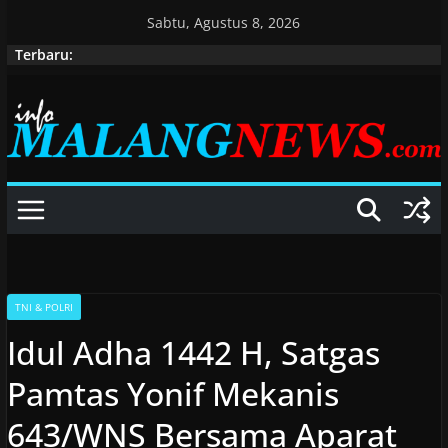
Skip
Sabtu, Agustus 8, 2026
to
Terbaru:
content
TNI & POLRI
Idul Adha 1442 H, Satgas
Pamtas Yonif Mekanis
643/WNS Bersama Aparat