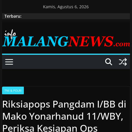
Skip
Kamis, Agustus 6, 2026
to
Terbaru:
content
TNI & POLRI
Riksiapops Pangdam I/BB di
Mako Yonarhanud 11/WBY,
Periksa Kesiapan Ops