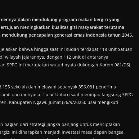
tmennya dalam mendukung program makan bergizi yang
bertujuan meningkatkan kualitas gizi masyarakat terutama
una mendukung pencapaian generasi emas Indonesia tahun 2045.
elaskan bahwa hingga saat ini sudah terdapat 118 unit Satuan
di wilayah jajarannya, dengan 112 unit di antaranya
daan SPPG ini merupakan wujud nyata dukungan Korem 081/DSJ
3.155 sekolah dan melayani sebanyak 356.081 penerima
ibu hamil dan menyusui,” ujar Untoro saat meninjau langsung SPPG
en, Kabupaten Ngawi, Jumat (26/9/2025), usai mengikuti
 bagian dari strategi jangka panjang untuk menciptakan
rgizi ini diharapkan menjadi investasi masa depan bangsa,