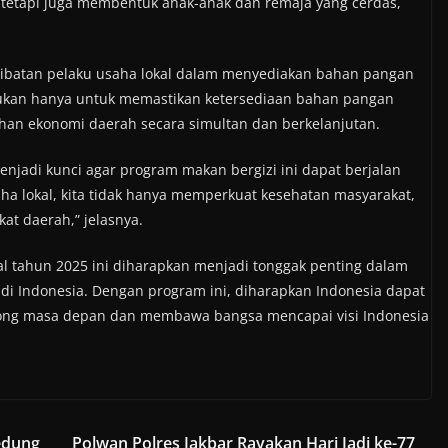
 tetapi juga membentuk anak-anak dan remaja yang cerdas,
rlibatan pelaku usaha lokal dalam menyediakan bahan pangan
bukan hanya untuk memastikan ketersediaan bahan pangan
han ekonomi daerah secara simultan dan berkelanjutan.
enjadi kunci agar program makan bergizi ini dapat berjalan
a lokal, kita tidak hanya memperkuat kesehatan masyarakat,
at daerah,” jelasnya.
l tahun 2025 ini diharapkan menjadi tonggak penting dalam
 Indonesia. Dengan program ini, diharapkan Indonesia dapat
ong masa depan dan membawa bangsa mencapai visi Indonesia
edung
Polwan Polres Jakbar Rayakan Hari Jadi ke-77