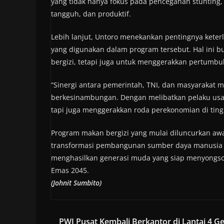
yang tidak hanya fokus pada pencegahan stunting,
tangguh, dan produktif.
Lebih lanjut, Untoro menekankan pentingnya kete
yang digunakan dalam program tersebut. Hal ini 
bergizi, tetapi juga untuk menggerakkan pertumbu
“Sinergi antara pemerintah, TNI, dan masyarakat m
berkesinambungan. Dengan melibatkan pelaku usah
tapi juga menggerakkan roda perekonomian di tingk
Program makan bergizi yang mulai diluncurkan awa
transformasi pembangunan sumber daya manusia di
menghasilkan generasi muda yang siap menyongs
Emas 2045.
(Johnit Sumbito)
PWI Pusat Kembali Berkantor di Lantai 4 G