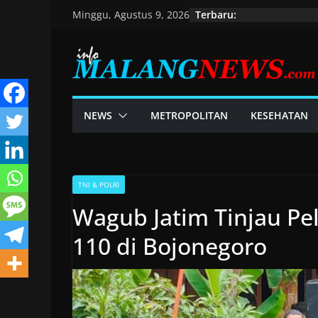
Skip
Terbaru:
Minggu, Agustus 9, 2026
to
content
NEWS
METROPOLITAN
KESEHATAN
TNI & POLRI
Wagub Jatim Tinjau P
110 di Bojonegoro