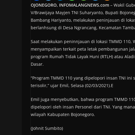
OJONEGORO, INFOMALANGNEWS.com
– Wakil Gub
V/Brawijaya Mayjen TNI Suharyanto, Bupati Bojone
Bambang Hariyanto, melakukan peninjauan di lok
berlanhsung di Desa Ngrancang, Kecamatan Tamba
Saat melakukan peninnjauan di lokasi TMMD 110, W
menyampaikan terkait peta letak pembangunan ja
program Rumah Tidak Layak Huni (RTLH) atau Aladi
Dasar.
“Program TMMD 110 yang dipelopori insan TNI ini
terisolir,” ujar Emil, Selasa (02/03/2021).E
Emil juga menyebutkan, bahwa program TMMD 110 i
dipelopori oleh insan Personel dari TNI. Yang 
wilayah Kabupaten Bojonegoro.
(Johnit Sumbito)