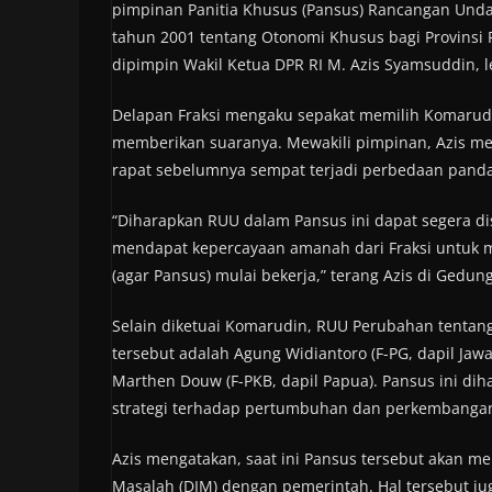
pimpinan Panitia Khusus (Pansus) Rancangan Un
tahun 2001 tentang Otonomi Khusus bagi Provinsi 
dipimpin Wakil Ketua DPR RI M. Azis Syamsuddin, leg
Delapan Fraksi mengaku sepakat memilih Komarudin
memberikan suaranya. Mewakili pimpinan, Azis me
rapat sebelumnya sempat terjadi perbedaan pan
“Diharapkan RUU dalam Pansus ini dapat segera d
mendapat kepercayaan amanah dari Fraksi untuk m
(agar Pansus) mulai bekerja,” terang Azis di Gedung
Selain diketuai Komarudin, RUU Perubahan tentan
tersebut adalah Agung Widiantoro (F-PG, dapil Jawa
Marthen Douw (F-PKB, dapil Papua). Pansus ini d
strategi terhadap pertumbuhan dan perkembangan
Azis mengatakan, saat ini Pansus tersebut akan m
Masalah (DIM) dengan pemerintah. Hal tersebut ju