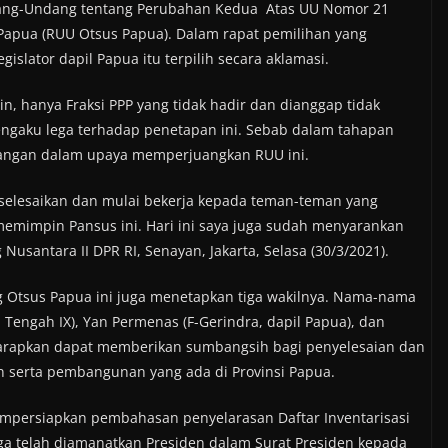
dang-Undang tentang Perubahan Kedua Atas UU Nomor 21
Papua (RUU Otsus Papua). Dalam rapat pemilihan yang
islator dapil Papua itu terpilih secara aklamasi.
, hanya Fraksi PPP yang tidak hadir dan dianggap tidak
ngaku lega terhadap penetapan ini. Sebab dalam tahapan
dangan dalam upaya memperjuangkan RUU ini.
iselesaikan dan mulai bekerja kepada teman-teman yang
emimpin Pansus ini. Hari ini saya juga sudah menyarankan
 Nusantara II DPR RI, Senayan, Jakarta, Selasa (30/3/2021).
g Otsus Papua ini juga menetapkan tiga wakilnya. Nama-nama
 Tengah IX), Yan Permenas (F-Gerindra, dapil Papua), dan
iharapkan dapat memberikan sumbangsih bagi penyelesaian dan
 serta pembangunan yang ada di Provinsi Papua.
empersiapkan pembahasan penyelarasan Daftar Inventarisasi
ga telah diamanatkan Presiden dalam Surat Presiden kepada