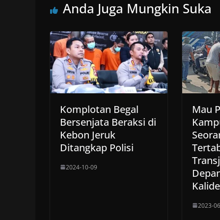
Anda Juga Mungkin Suka
Komplotan Begal
Mau P
Bersenjata Beraksi di
Kampu
Kebon Jeruk
Seora
Ditangkap Polisi
Terta
Transj
2024-10-09
Depan
Kalid
2023-06