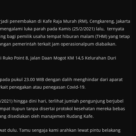
jadi penembakan di Kafe Raja Murah (RM), Cengkareng, Jakarta
mengalami luka parah pada Kamis (25/2/2021) lalu, ternyata
ting bagi pemilik usaha tempat hiburan malam (THM) yang tetap
angan pemerintah terkait jam operasionalpum diabaikan.
di Ruko Point 8, Jalan Daan Mogot KM 14,5 Kelurahan Duri
ada pukul 23.00 WIB dengan dalih menghindar dari aparat
rkait penegakan atau penegasan Covid-19.
2021) hingga dini hari, terlihat jumlah pengunjung berjubel
tempat itupun tanpa disertai protokol kesehatan mereka bebas
yang disediakan oleh manajemen Rudang Kafe.
wat dulu. Tamu sengaja kami arahkan lewat pintu belakang