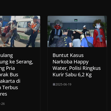
ulang
Buntut Kasus
ng ke Serang,
Narkoba Happy
ng Pria
Water, Polisi Ringkus
brak Bus
Kurir Sabu 6,2 Kg
akarta di
2025-06-19
 Terbus
eres
-26