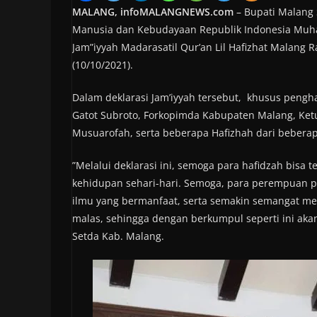
MALANG, infoMALANGNEWS.com
– Bupati Malang
Manusia dan Kebudayaan Republik Indonesia Muhad
Jam”iyyah Madarasatil Qur’an Lil Hafizhat Malang
(10/10/2021).
Dalam deklarasi Jam’iyyah tersebut, khusus pengha
Gatot Subroto, Forkopimda Kabupaten Malang, Ketu
Musuarofah, serta beberapa Hafizhah dari bebera
”Melalui deklarasi ini, semoga para hafidzah bis
kehidupan sehari-hari. Semoga, para perempuan 
ilmu yang bermanfaat, serta semakin semangat m
malas, sehingga dengan berkumpul seperti ini ak
Setda Kab. Malang.