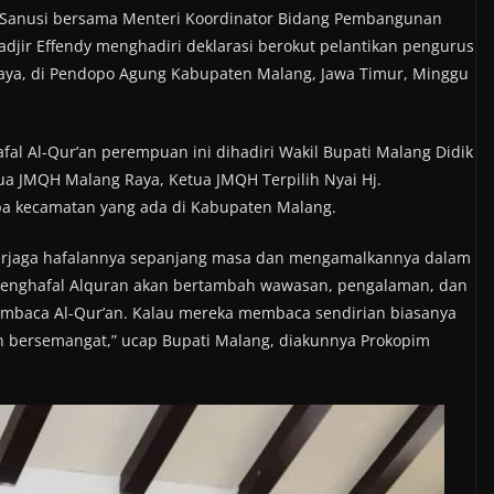
 Sanusi bersama Menteri Koordinator Bidang Pembangunan
jir Effendy menghadiri deklarasi berokut pelantikan pengurus
 Raya, di Pendopo Agung Kabupaten Malang, Jawa Timur, Minggu
fal Al-Qur’an perempuan ini dihadiri Wakil Bupati Malang Didik
a JMQH Malang Raya, Ketua JMQH Terpilih Nyai Hj.
pa kecamatan yang ada di Kabupaten Malang.
a terjaga hafalannya sepanjang masa dan mengamalkannya dalam
penghafal Alquran akan bertambah wawasan, pengalaman, dan
embaca Al-Qur’an. Kalau mereka membaca sendirian biasanya
an bersemangat,” ucap Bupati Malang, diakunnya Prokopim