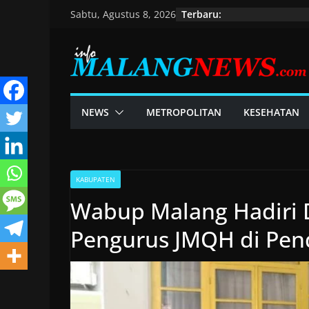
Skip
Terbaru:
Sabtu, Agustus 8, 2026
to
content
NEWS
METROPOLITAN
KESEHATAN
KABUPATEN
Wabup Malang Hadiri D
Pengurus JMQH di Pe