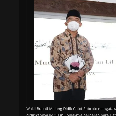
Wakil Bupati Malang Didik Gatot Subroto mengatak
didirikannya JMQH ini, pihaknya berharap para Ha