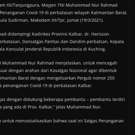
am XII/Tanjungpura, Mayjen TNI Muhammad Nur Rahmad
enanganan Covid-19 di perbatasan wilayah Kalimantan Barat.
Aula Sudirman, Makodam XII/Tpr, Jumat (19/3/2021).
didampingi Kadinkes Provinsi Kalbar, dr. Harisson.
 perbatasan, Dansatgas Pamtas dan Dandim perbatsan, Kepala
la Konsulat Jenderal Republik Indonesia di Kuching.
TNI Muhammad Nur Rahmad menjelaskan, untuk mencegah
esuai dengan arahan dari Kasatgas Nasional agar dibentuk
Kalimantan Barat dengan mengeluarkan Pergub nomor 250
s penanganan Covid-19 di perbatasan Kalbar.
tgas dengan didukung beberapa pembantu – pembantu terdiri
a yang ada di Prov. Kalbar,” jelas Muhammad Nur.
h untuk mensosialisasikan bahwa saat ini Satgas Penanganan