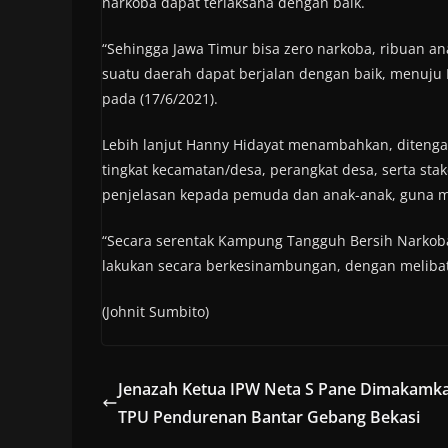
narkoba dapat terlaksana dengan baik.
“Sehingga Jawa Timur bisa zero narkoba, ribuan a
suatu daerah dapat berjalan dengan baik, menuju 
pada (17/6/2021).
Lebih lanjut Hanny Hidayat menambahkan, ditenga
tingkat kecamatan/desa, perangkat desa, serta st
penjelasan kepada pemuda dan anak-anak, guna m
“Secara serentak Kampung Tangguh Bersih Narkoba d
lakukan secara berkesinambungan, dengan melibatk
(Johnit Sumbito)
Jenazah Ketua IPW Neta S Pane Dimakamka
TPU Pendurenan Bantar Gebang Bekasi