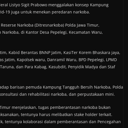
deral Listyo Sigit Prabowo menggalakan konsep Kampung
vid-19 juga untuk menekan peredaran narkoba.
at Reserse Narkoba (Ditresnarkoba) Polda Jawa Timur,
Narkoba, di Kantor Desa Pepelegi, Kecamatan Waru,
atim, Kabid Berantas BNNP Jatim, KasiTer Korem Bhaskara jaya,
mas Jatim, Kapolsek waru, Danramil Waru, BPD Pepelegi, LPMD
 Taruna, dan Para Kabag, Kasubdit, Penyidik Madya dan Staf
erhadap barisan pemuda Kampung Tangguh Bersih Narkoba, Polda
g konsultasi dan rehabilitasi narkoba, dan perpustakaan mini.
 Timur menjelaskan, tugas pemberantasan narkoba bukan
ksanakan, tentunya harus melibatkan stake holder terkait.
aik, tentunya kolaborasi dalam pemberantasan dan Pencegahan