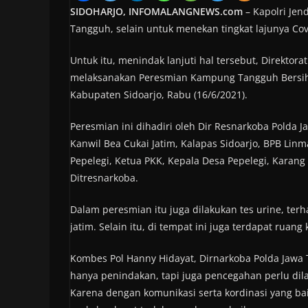
SIDOHARJO, INFOMALANGNEWS.com
– Kapolri Jen
Tangguh, selain untuk menekan tingkat lajunya Co
Untuk itu, menindak lanjuti hal tersebut, Direktor
melaksanakan Peresmian Kampung Tangguh Bersih 
Kabupaten Sidoarjo, Rabu (16/6/2021).
Peresmian ini dihadiri oleh Dir Resnarkoba Polda J
Kanwil Bea Cukai Jatim, Kalapas Sidoarjo, BPB Lin
Pepelegi, Ketua PKK, Kepala Desa Pepelegi, Karang
Ditresnarkoba.
Dalam peresmian itu juga dilakukan tes urine, t
jatim. Selain itu, di tempat ini juga terdapat ruan
Kombes Pol Hanny Hidayat, Dirnarkoba Polda Jawa
hanya penindakan, tapi juga pencegahan perlu dila
Karena dengan komunikasi serta kordinasi yang b