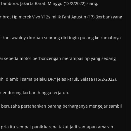
ambora, Jakarta Barat, Minggu (13/2/2022) siang.
ret Hp merek Vivo Y12s milik Fani Agustin (17) (korban) yang
skan, awalnya korban seorang diri ingin pulang ke rumahnya
arai sepeda motor berboncengan merampas hp yang sedang
h, diambil sama pelaku DP,” jelas Faruk, Selasa (15/2/2022).
mendorong korban hingga terjatuh.
ih berusaha pertahankan barang berharganya mengejar sambil
ria itu sempat panik karena takut jadi santapan amarah