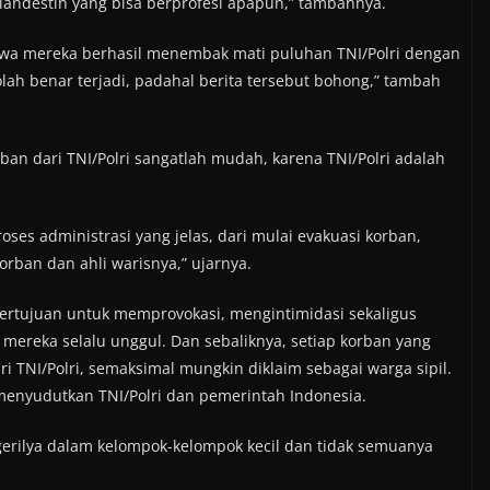
 klandestin yang bisa berprofesi apapun,” tambahnya.
wa mereka berhasil menembak mati puluhan TNI/Polri dengan
lah benar terjadi, padahal berita tersebut bohong,” tambah
an dari TNI/Polri sangatlah mudah, karena TNI/Polri adalah
roses administrasi yang jelas, dari mulai evakuasi korban,
an dan ahli warisnya,” ujarnya.
ertujuan untuk memprovokasi, mengintimidasi sekaligus
ereka selalu unggul. Dan sebaliknya, setiap korban yang
i TNI/Polri, semaksimal mungkin diklaim sebagai warga sipil.
enyudutkan TNI/Polri dan pemerintah Indonesia.
gerilya dalam kelompok-kelompok kecil dan tidak semuanya