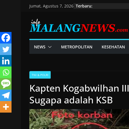
Skip
Terbaru:
Jumat, Agustus 7, 2026
to
content
NEWS
METROPOLITAN
KESEHATAN
TNI & POLRI
Kapten Kogabwilhan II
Sugapa adalah KSB