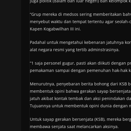
juga politik (dalam dan luar negeri) dan kelompok
“Grup mereka di medsos sering memberitakan bah
menyebut waktu dan tempat tertentu agar seolah-o
Kapen Kogabwilhan III ini.
Padahal untuk mengetahui kebenaran jatuhnya korb
alat negara resmi yang tertib adminstrasinya.
“1 saja personel gugur, pasti akan diikuti dengan p
pemakaman sampai dengan pemenuhan hak-hak korb
Menurutnya, penyebaran berita bohong dari KSB b
membentuk opini bahwa gerakan sayap bersenjata m
jatuh akibat kontak tembak dan aksi penindakan dar
Tujuannya untuk membentuk opini dunia dengan m
Untuk sayap gerakan bersenjata (KSB), mereka ber
membawa senjata saat melancarkan aksinya.