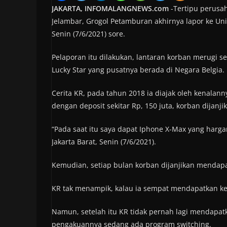
JAKARTA, INFOMALANGNEWS.com
-Tertipu perusah
Jelambar, Grogol Petamburan akhirnya lapor ke Uni
Senin (7/6/2021) sore.
Pelaporan itu dilakukan, lantaran korban merugi sekit
Lucky Star yang pusatnya berada di Negara Belgia.
Cerita KR, pada tahun 2018 ia diajak oleh kenalann
dengan deposit sekitar Rp, 150 juta, korban dijanj
“Pada saat itu saya dapat Iphone X-Max yang hargan
Jakarta Barat, Senin (7/6/2021).
Kemudian, setiap bulan korban dijanjikan mendapat
KR tak menampik, kalau ia sempat mendapatkan keun
Namun, setelah itu KR tidak pernah lagi mendapatk
pengakuannya sedang ada program switching.