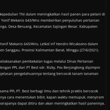
kepedulian TNI dalam meningkatkan hasil panen para petani di
LY Yonif Mekanis 643/Wns memberikan penyuluhan pertanian
ga, Desa Beruang, Kecamatan Sajingan Besar, Kabupaten
 Yonif Mekanis 643/Wns, Letkol Inf Hendro Wicaksono dalam
ten Sanggau, Provinsi Kalimantan Barat, Minggu (27/6/2021).
melaksanakan pembekalan tugas melalui Dinas Pertanian
engan PPL dari PT Best sdr. Rizky, Pos Berjongkong dipimpin
njelasan pengetahuannya tentang bercocok tanam tanaman
a PPL PT. Best berbagi ilmu dan tehnik praktis bercocok
ranya cara menentukan bibit, kapan waktu memupuk, menyiram
arapanya dapat ditiru dan akan meningkatkan hasil panennya.