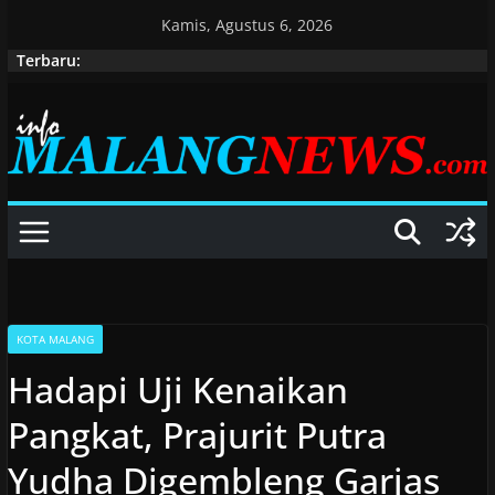
Skip
Kamis, Agustus 6, 2026
to
Terbaru:
content
KOTA MALANG
Hadapi Uji Kenaikan
Pangkat, Prajurit Putra
Yudha Digembleng Garjas