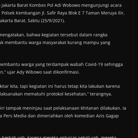
 Jakarta Barat Kombes Pol Adi Wobowo mengunjungi acara
 Polsek Kembangan Jl. Safir Raya Blok E 7 Taman Meruya Ilir,
arta Barat, Sabtu (25/9/2021).
mengatakan, bahwa kegiatan tersebut dalam rangka
ntuk membantu warga masyarakat kurang mampu yang
k membantu warga yang terdampak wabah Covid-19 sehingga
” ujar Ady Wibowo saat dikonfirmasi.
r kita, tapi kegiatan ini harus tetap kita lakukan karena
i laksanakan mematuhi protokol kesehatan,” terangnya.
i tampak meninjau saat pelaksanaan khitanan dilakukan. Ia
ta Pers Media dan dimeriahkan oleh komedian Azis Gagap
 berkah yah, karena mereka antusias sekali yah, mereka