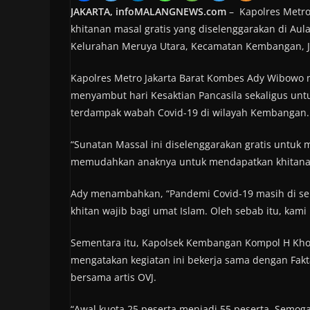
JAKARTA, infoMALANGNEWS.com
– Kapolres Metro
khitanan masal gratis yang diselenggarakan di Aula
Kelurahan Meruya Utara, Kecamatan Kembangan, Jak
Kapolres Metro Jakarta Barat Kombes Ady Wibowo 
menyambut hari Kesaktian Pancasila sekaligus u
terdampak wabah Covid-19 di wilayah Kembangan.
“Sunatan Massal ini diselenggarakan gratis untu
memudahkan anaknya untuk mendapatkan khitanan,
Ady menambahkan, “Pandemi Covid-19 masih di sekita
khitan wajib bagi umat Islam. Oleh sebab itu, kam
Sementara itu, Kapolsek Kembangan Kompol H Khoir
mengatakan kegiatan ini bekerja sama dengan Fak
bersama artis OVJ.
“Awal kuota 25 peserta menjadi 55 peserta. Semoga